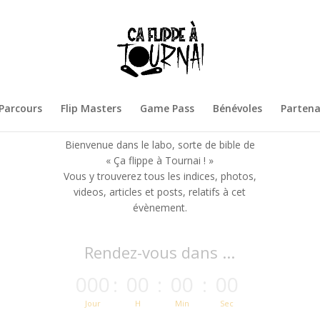
Parcours
Flip Masters
Game Pass
Bénévoles
Partena
Bienvenue dans le labo, sorte de bible de
« Ça flippe à Tournai ! »
Vous y trouverez tous les indices, photos,
videos, articles et posts, relatifs à cet
évènement.
Rendez-vous dans ...
000
:
00
:
00
:
00
Jour
H
Min
Sec