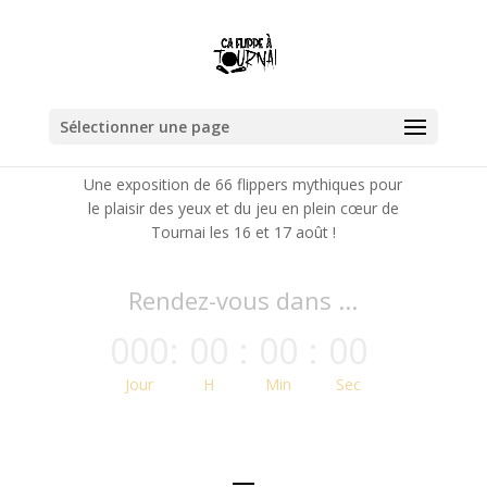
Sélectionner une page
Une exposition de 66 flippers mythiques pour
le plaisir des yeux et du jeu en plein cœur de
Tournai les 16 et 17 août !
Rendez-vous dans ...
000
:
00
:
00
:
00
Jour
H
Min
Sec